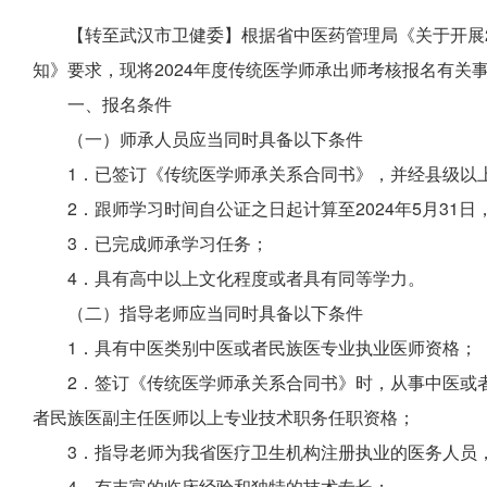
【转至武汉市卫健委】根据省中医药管理局《关于开展2
知》要求，现将2024年
度
传统医学师承出师考核报名有关
一、报名条件
（一）师承人员应当同时具备以下条件
1．已签订《传统医学师承关系合同书
》
，并经县级以
2．跟师学习时间自公证之日起计算至202
4
年
5
月3
1
日
3．已完成师承学习任务；
4．具有高中以上文化程度或者具有同等学力。
（二）指导老师应当同时具备以下条件
1．具有中医类别中医或者民族医专业执业医师资格；
2．
签订《传统医学师承关系合同书》时，从事中医或者
者民族医副主任医师以上专业技术职务任职资格；
3．指导老师为我省医疗卫生机构注册执业的医务人员
4．有丰富的临床经验和独特的技术专长；